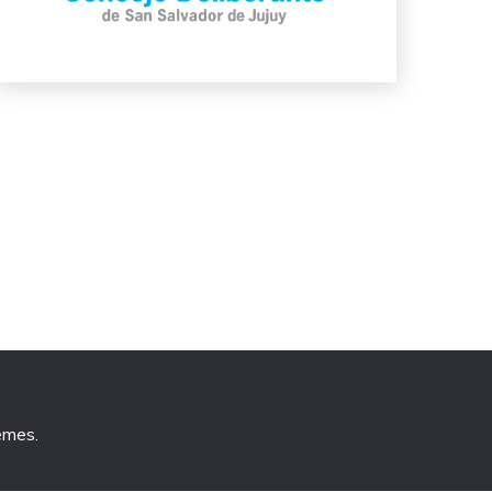
emes
.